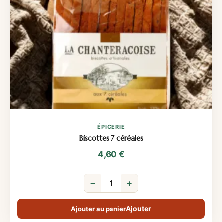
ÉPICERIE
Biscottes 7 céréales
4,60
€
−
+
Ajouter au panier