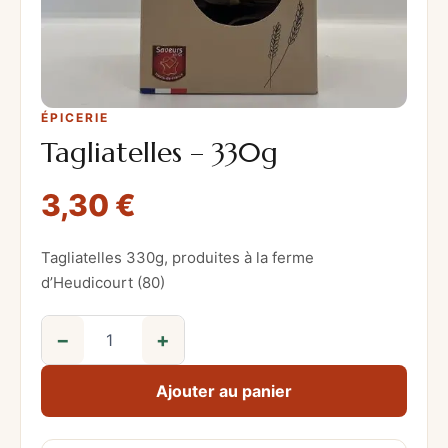
ÉPICERIE
Tagliatelles – 330g
3,30
€
Tagliatelles 330g, produites à la ferme
d’Heudicourt (80)
−
+
q
u
Ajouter au panier
a
n