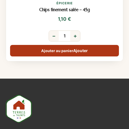
ÉPICERIE
Chips finement salée – 45g
1,10
€
−
+
Ajouter au panier