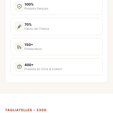
t
100%
Produits français
i
t
é
70%
Hauts-de-France
d
e
T
150+
Producteurs
a
g
l
400+
Produits en Click & Collect
i
a
t
e
l
l
TAGLIATELLES – 330G
e