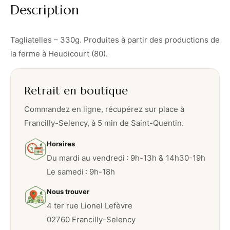
Description
s
–
3
Tagliatelles – 330g. Produites à partir des productions de
3
la ferme à Heudicourt (80).
0
g
Retrait en boutique
Commandez en ligne, récupérez sur place à
Francilly-Selency, à 5 min de Saint-Quentin.
Horaires
Du mardi au vendredi : 9h-13h & 14h30-19h
Le samedi : 9h-18h
Nous trouver
4 ter rue Lionel Lefèvre
02760 Francilly-Selency