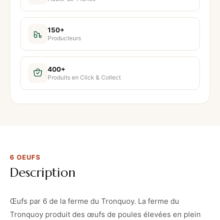
d
e
6
150+
Producteurs
o
e
u
400+
Produits en Click & Collect
f
s
6 OEUFS
Description
Œufs par 6 de la ferme du Tronquoy. La ferme du
Tronquoy produit des œufs de poules élevées en plein