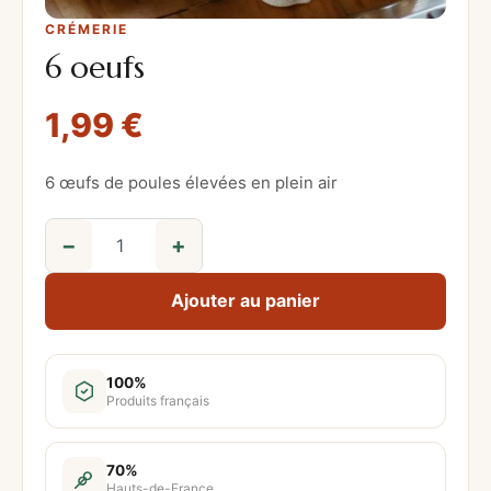
CRÉMERIE
6 oeufs
1,99
€
6 œufs de poules élevées en plein air
−
+
q
u
Ajouter au panier
a
n
t
100%
Produits français
i
t
é
70%
Hauts-de-France