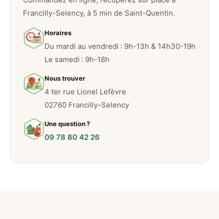
g
Francilly-Selency, à 5 min de Saint-Quentin.
Horaires
Du mardi au vendredi : 9h-13h & 14h30-19h
Le samedi : 9h-18h
Nous trouver
4 ter rue Lionel Lefèvre
02760 Francilly-Selency
Une question ?
09 78 80 42 26