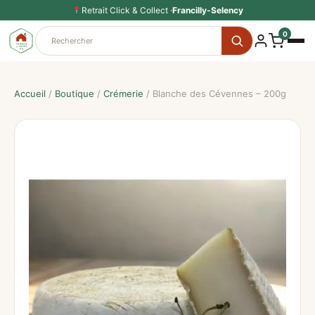
Aller
Retrait Click & Collect ·
Francilly-Selency
au
0
contenu
Accueil
/
Boutique
/
Crémerie
/ Blanche des Cévennes – 200g