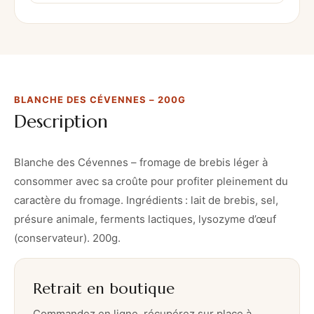
h
e
d
e
s
BLANCHE DES CÉVENNES – 200G
C
Description
é
v
e
Blanche des Cévennes – fromage de brebis léger à
n
consommer avec sa croûte pour profiter pleinement du
n
caractère du fromage. Ingrédients : lait de brebis, sel,
e
présure animale, ferments lactiques, lysozyme d’œuf
s
(conservateur). 200g.
–
2
Retrait en boutique
0
0
Commandez en ligne, récupérez sur place à