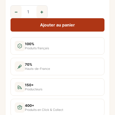
−
+
q
u
Ajouter au panier
a
n
t
100%
Produits français
i
t
é
70%
Hauts-de-France
d
e
B
150+
Producteurs
l
a
n
400+
Produits en Click & Collect
c