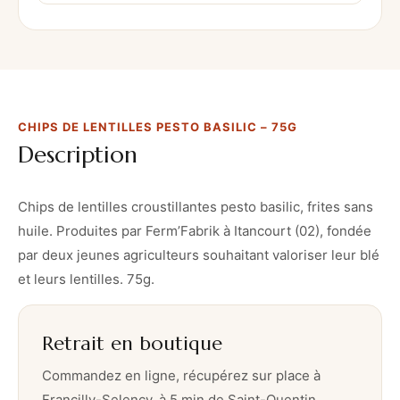
d
e
l
e
n
CHIPS DE LENTILLES PESTO BASILIC – 75G
t
Description
i
l
l
Chips de lentilles croustillantes pesto basilic, frites sans
e
huile. Produites par Ferm’Fabrik à Itancourt (02), fondée
s
par deux jeunes agriculteurs souhaitant valoriser leur blé
p
et leurs lentilles. 75g.
e
s
Retrait en boutique
t
o
Commandez en ligne, récupérez sur place à
b
Francilly-Selency, à 5 min de Saint-Quentin.