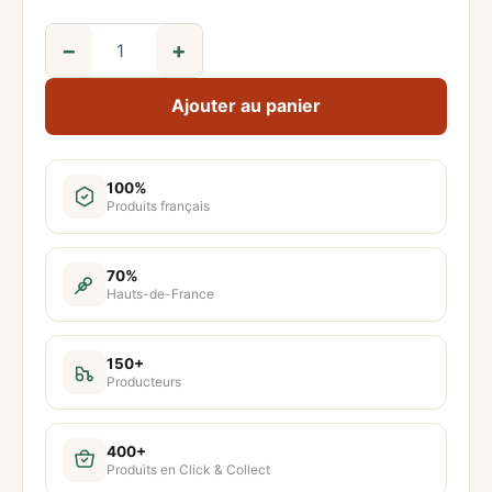
−
+
q
u
Ajouter au panier
a
n
t
100%
Produits français
i
t
é
70%
Hauts-de-France
d
e
C
150+
Producteurs
h
i
p
400+
Produits en Click & Collect
s