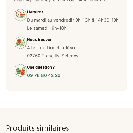
a
Horaires
s
Du mardi au vendredi : 9h-13h & 14h30-19h
i
Le samedi : 9h-18h
l
i
Nous trouver
c
4 ter rue Lionel Lefèvre
–
02760 Francilly-Selency
7
Une question ?
5
09 78 80 42 26
g
Produits similaires