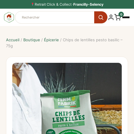
Aller
Retrait Click & Collect ·
Francilly-Selency
au
0
contenu
Accueil
/
Boutique
/
Épicerie
/ Chips de lentilles pesto basilic –
75g