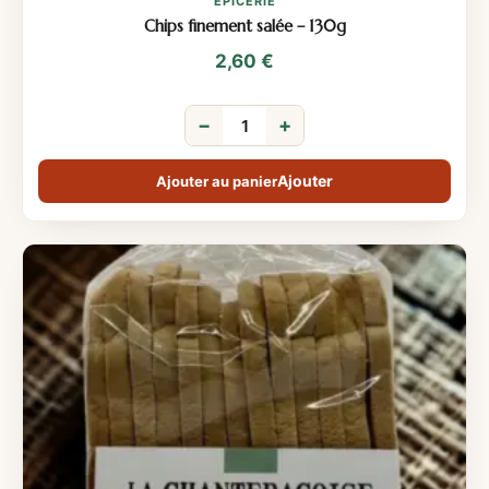
ÉPICERIE
Chips finement salée – 130g
2,60
€
−
+
Ajouter au panier