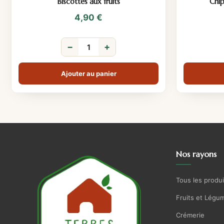
Biscottes aux fruits
Chip
4,90
€
−
+
Ajouter au panier
Nos rayons
Tous les produi
Fruits et Légu
Crémerie