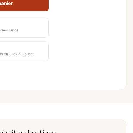
panier
-de-France
+
ts en Click & Collect
etrait en boutique