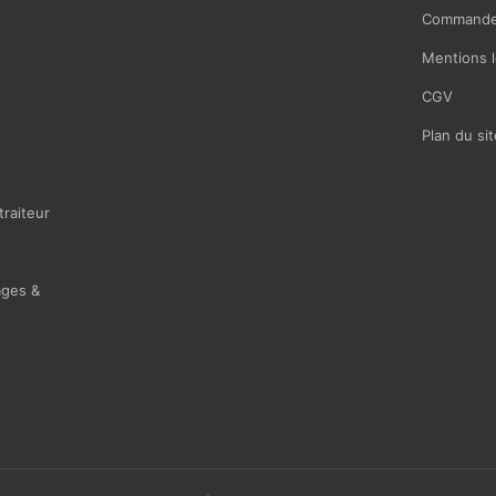
Commande
Mentions l
CGV
Plan du sit
traiteur
ages &