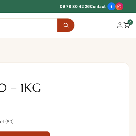
09 78 80 42 26
Contact
0
10 – 1KG
el (80)