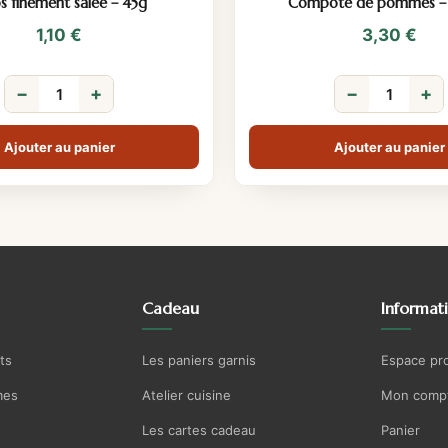
s finement salée – 45g
Compote de pommes –
1,10
€
3,30
€
−
+
−
+
Ajouter au panier
Ajouter au panier
Cadeau
Informat
ts
Les paniers garnis
Espace pr
mes
Atelier cuisine
Mon comp
Les cartes cadeau
Panier