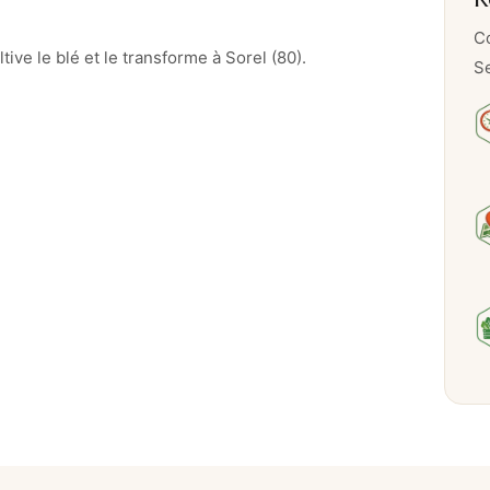
c
o
Co
ive le blé et le transforme à Sorel (80).
m
Se
p
l
è
t
e
T
1
1
0
–
1
K
G