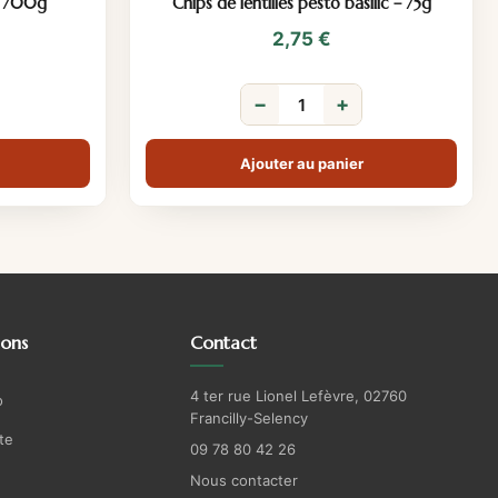
 700g
Chips de lentilles pesto basilic – 75g
2,75
€
−
+
Ajouter au panier
ions
Contact
4 ter rue Lionel Lefèvre, 02760
o
Francilly-Selency
te
09 78 80 42 26
Nous contacter