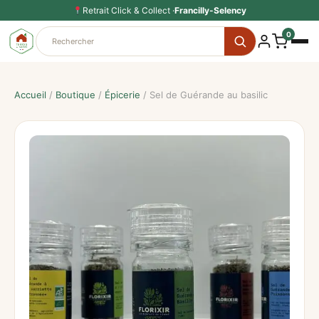
Aller
Retrait Click & Collect ·
Francilly-Selency
au
0
contenu
Accueil
/
Boutique
/
Épicerie
/ Sel de Guérande au basilic