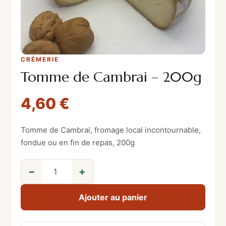
CRÉMERIE
Tomme de Cambrai – 200g
4,60
€
Tomme de Cambrai, fromage local incontournable,
fondue ou en fin de repas, 200g
−
+
q
u
Ajouter au panier
a
n