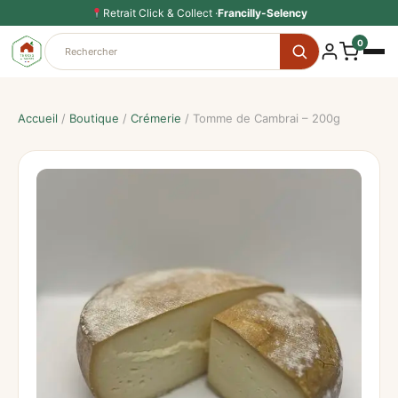
Aller
Retrait Click & Collect ·
Francilly-Selency
au
0
contenu
Accueil
/
Boutique
/
Crémerie
/ Tomme de Cambrai – 200g