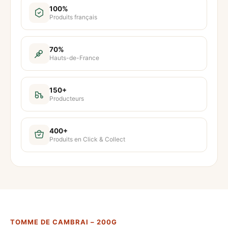
t
100%
Produits français
i
t
é
70%
Hauts-de-France
d
e
T
150+
Producteurs
o
m
m
400+
Produits en Click & Collect
e
d
e
C
a
m
TOMME DE CAMBRAI – 200G
b