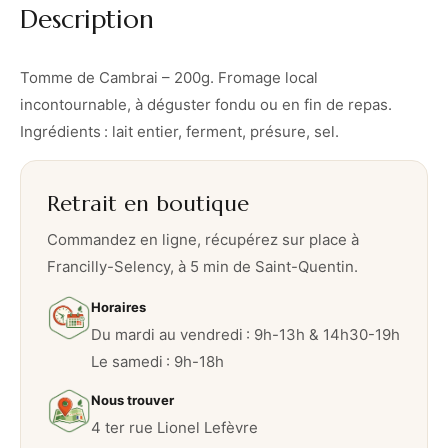
Description
r
a
i
Tomme de Cambrai – 200g. Fromage local
–
incontournable, à déguster fondu ou en fin de repas.
2
Ingrédients : lait entier, ferment, présure, sel.
0
0
Retrait en boutique
g
Commandez en ligne, récupérez sur place à
Francilly-Selency, à 5 min de Saint-Quentin.
Horaires
Du mardi au vendredi : 9h-13h & 14h30-19h
Le samedi : 9h-18h
Nous trouver
4 ter rue Lionel Lefèvre