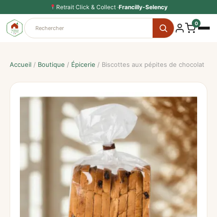
Aller
Retrait Click & Collect ·
Francilly-Selency
au
0
contenu
Accueil
/
Boutique
/
Épicerie
/ Biscottes aux pépites de chocolat