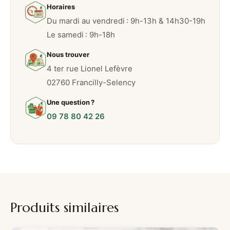
Horaires
h
Du mardi au vendredi : 9h-13h & 14h30-19h
o
Le samedi : 9h-18h
c
o
Nous trouver
l
4 ter rue Lionel Lefèvre
a
02760 Francilly-Selency
t
Une question ?
09 78 80 42 26
Produits similaires