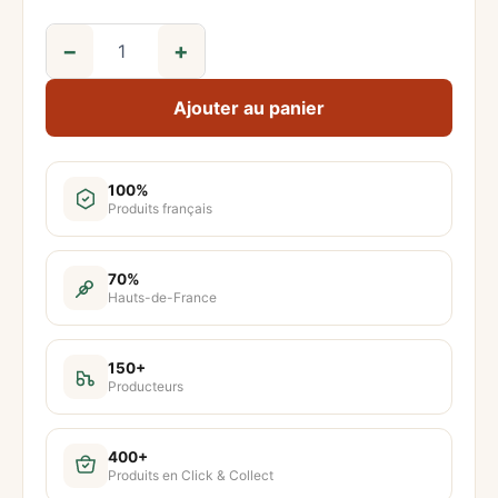
−
+
q
u
Ajouter au panier
a
n
t
100%
Produits français
i
t
é
70%
Hauts-de-France
d
e
B
150+
Producteurs
i
s
c
400+
Produits en Click & Collect
o