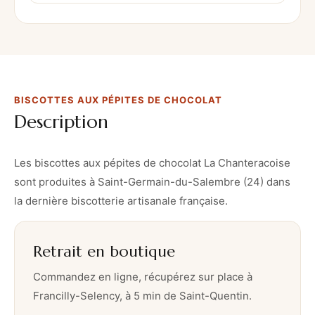
t
t
e
s
a
BISCOTTES AUX PÉPITES DE CHOCOLAT
u
Description
x
p
é
Les biscottes aux pépites de chocolat La Chanteracoise
p
sont produites à Saint-Germain-du-Salembre (24) dans
i
la dernière biscotterie artisanale française.
t
e
Retrait en boutique
s
d
Commandez en ligne, récupérez sur place à
e
Francilly-Selency, à 5 min de Saint-Quentin.
c