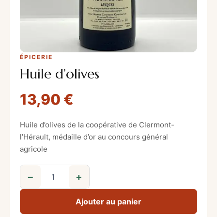
ÉPICERIE
Huile d’olives
13,90
€
Huile d’olives de la coopérative de Clermont-
l’Hérault, médaille d’or au concours général
agricole
−
+
q
u
Ajouter au panier
a