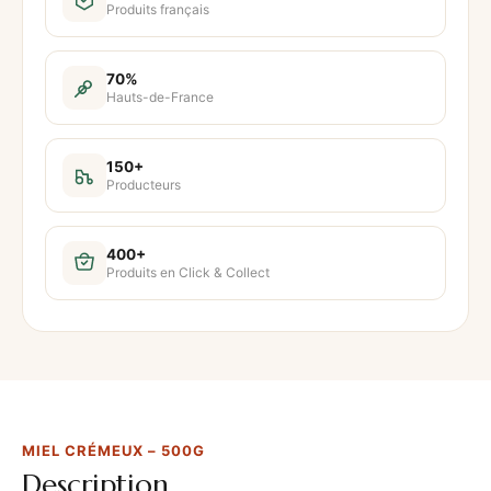
Produits français
i
t
é
70%
Hauts-de-France
d
e
M
150+
Producteurs
i
e
l
400+
Produits en Click & Collect
c
r
é
m
e
u
MIEL CRÉMEUX – 500G
x
Description
–