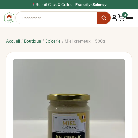
Aller
Retrait Click & Collect ·
Francilly-Selency
au
0
contenu
Accueil
/
Boutique
/
Épicerie
/ Miel crémeux – 500g