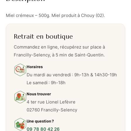
5
0
Miel crémeux – 500g. Miel produit à Chouy (02).
0
g
Retrait en boutique
Commandez en ligne, récupérez sur place à
Francilly-Selency, à 5 min de Saint-Quentin.
Horaires
Du mardi au vendredi : 9h-13h & 14h30-19h
Le samedi : 9h-18h
Nous trouver
4 ter rue Lionel Lefèvre
02760 Francilly-Selency
Une question ?
09 78 80 42 26