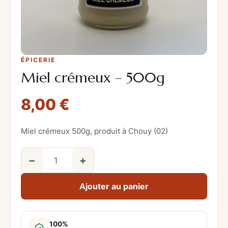
ÉPICERIE
Miel crémeux – 500g
8,00
€
Miel crémeux 500g, produit à Chouy (02)
−
+
q
u
Ajouter au panier
a
n
t
100%