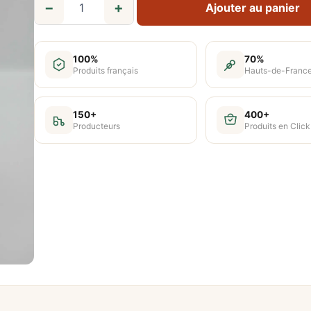
−
+
Ajouter au panier
q
u
a
100%
70%
n
Produits français
Hauts-de-Franc
t
i
150+
400+
Producteurs
Produits en Click
t
é
d
e
T
i
s
a
n
e