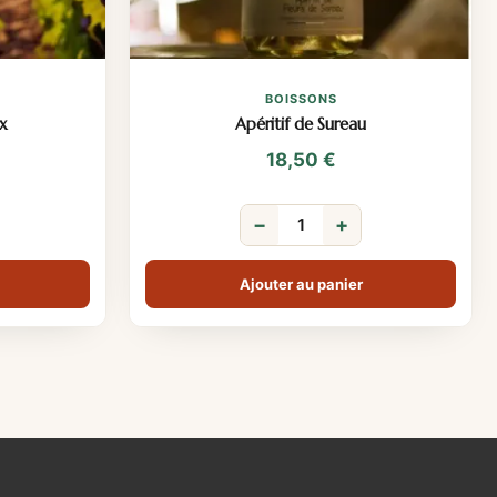
BOISSONS
x
Apéritif de Sureau
18,50
€
−
+
Ajouter au panier