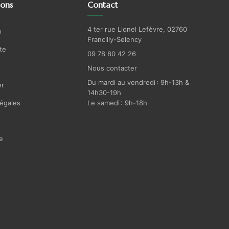
ions
Contact
4 ter rue Lionel Lefèvre, 02760
o
Francilly-Selency
te
09 78 80 42 26
Nous contacter
Du mardi au vendredi : 9h-13h &
r
14h30-19h
égales
Le samedi : 9h-18h
e