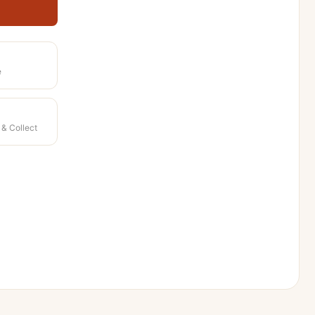
e
 & Collect