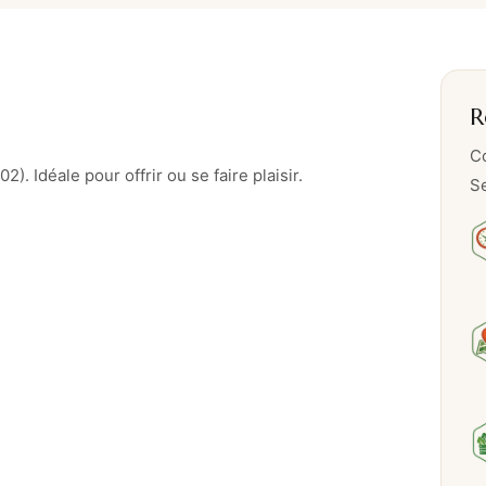
–
P
o
u
R
r
n
Co
). Idéale pour offrir ou se faire plaisir.
o
Se
u
s
l
e
s
f
i
l
l
e