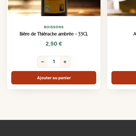
BOISSONS
Bière de Thiérache ambrée – 33CL
A
2,50
€
−
+
Ajouter au panier