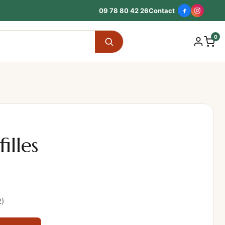
09 78 80 42 26
Contact
0
illes
2)