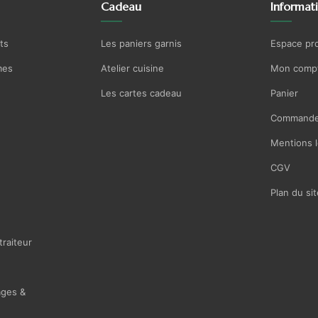
Cadeau
Informat
ts
Les paniers garnis
Espace pr
mes
Atelier cuisine
Mon comp
Les cartes cadeau
Panier
Commande
Mentions l
CGV
Plan du sit
traiteur
ages &