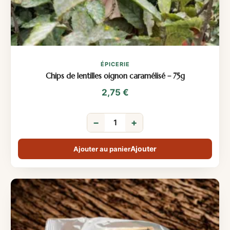
ÉPICERIE
Chips de lentilles oignon caramélisé – 75g
2,75
€
−
+
Ajouter au panier