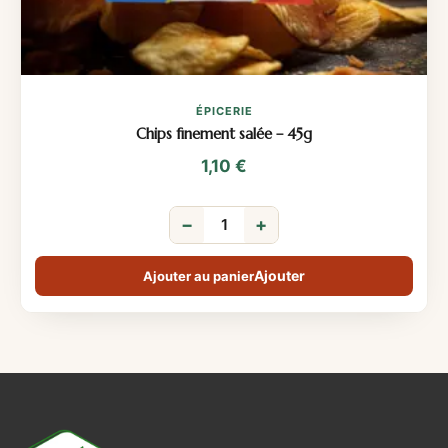
ÉPICERIE
Chips finement salée – 45g
1,10
€
−
+
Ajouter au panier